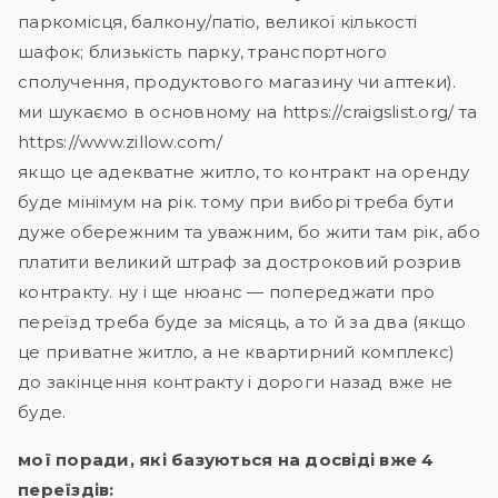
паркомісця, балкону/патіо, великої кількості
шафок; близькість парку, транспортного
сполучення, продуктового магазину чи аптеки).
ми шукаємо в основному на https://craigslist.org/ та
https://www.zillow.com/
якщо це адекватне житло, то контракт на оренду
буде мінімум на рік. тому при виборі треба бути
дуже обережним та уважним, бо жити там рік, або
платити великий штраф за достроковий розрив
контракту. ну і ще нюанс — попереджати про
переїзд треба буде за місяць, а то й за два (якщо
це приватне житло, а не квартирний комплекс)
до закінцення контракту і дороги назад вже не
буде.
мої поради, які базуються на досвіді вже 4
переїздів: