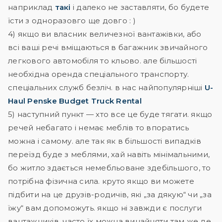
наприклад
такі
і далеко не заставляти, бо будете
їсти з одноразовго ще довго : )
4) якщо ви власник величезної вантажівки, або
всі ваші речі вміщаються в багажник звичайного
легкового автомобіля то кльово. але більшості
необхідна оренда спеціального транспорту.
спеціальних служб безліч. в нас найпопулярніші
U-
Haul
Penske
Budget Truck Rental
5) наступний пункт — хто все це буде тягати. якщо
речей небагато і немає меблів то впоратись
можна і самому. але так як в більшості випадків
переїзд буде з меблями, хай навіть мінімальними,
бо житло здається немебльоване здебільшого, то
потрібна фізична сила. круто якщо ви можете
підбити на це друзів-родичів, які „за дякую“ чи „за
їжу“ вам допоможуть. якщо ні завжди є послуги
вантажників. часто їх можна винайняти там же де