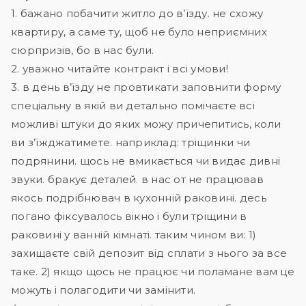
1. бажано побачити житло до в’їзду. не схожу
квартиру, а саме ту, щоб не було неприємних
сюрпризів, бо в нас були.
2. уважно читайте контракт і всі умови!
3. в день в’їзду не провтикати заповнити форму
спеціальну в якій ви детально помічаєте всі
можливі штуки до яких можу причепитись, коли
ви з’їжджатимете. наприклад: тріщинки чи
подрянини. щось не вмикається чи видає дивні
звуки. бракує деталей. в нас от не працював
якось подрібнювач в кухонній раковині. десь
погано фіксувалось вікно і були тріщини в
раковині у ванній кімнаті. таким чином ви: 1)
захищаєте свій депозит від сплати з нього за все
таке. 2) якщо щось не працює чи поламане вам це
можуть і полагодити чи замінити.