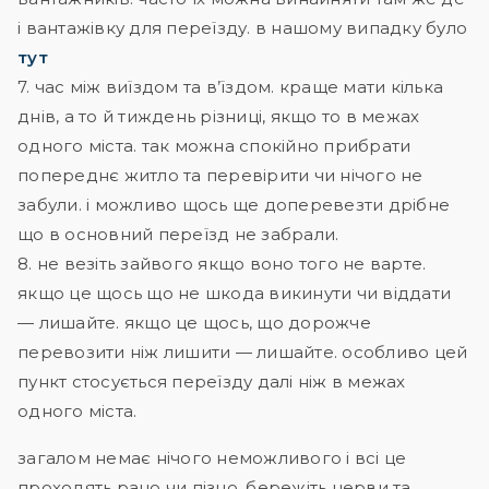
і вантажівку для переїзду. в нашому випадку було
тут
7. час між виїздом та в’їздом. краще мати кілька
днів, а то й тиждень різниці, якщо то в межах
одного міста. так можна спокійно прибрати
попереднє житло та перевірити чи нічого не
забули. і можливо щось ще доперевезти дрібне
що в основний переїзд не забрали.
8. не везіть зайвого якщо воно того не варте.
якщо це щось що не шкода викинути чи віддати
— лишайте. якщо це щось, що дорожче
перевозити ніж лишити — лишайте. особливо цей
пункт стосується переїзду далі ніж в межах
одного міста.
загалом немає нічого неможливого і всі це
проходять рано чи пізно. бережіть нерви та