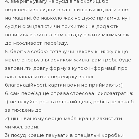
4. зверніть увагу на сусідів та околиці. бо
перспестива сидіти в хаті і лише виїжджати з неї
на машині, бо навколо жах не дуже приємна. ну і
сусіди скандалісти чи психи теж не додають
позитиву в житті. а вам нагадую жити мінімум рік
до можливості переїзду.
5. беріть з собою готівку чи чекову книжку якщо
маєте справу з власником житла. вам треба буде
заповнити довгу форму з купою інформації про
вас і заплатити за перевірку вашої
благонадійності. картки вони не приймають : )
6. сам переїзд це справа стресова і силозатратна:
1) не пакуйте речі в останній день, робіть це хоча б
за тиждень до.
2) цінні вашому серцю меблі краще захистити
чимось зовні.
3) посуд краще пакувати в спеціальні коробки.