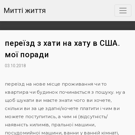
Митті життя
переїзд з хати на хату в США.
мої поради
03.10.2018
переїзд на нове місце проживання чи то
квартира чи будинок починається з пошуку. ну а
щоб шукати ви маєте знати чого ви хочете,
скільки ви за це здатні/хочете платити і чим ви
можете поступитись, а чим ні (відсутність/
наявність килимів, пральної машини,
посудомийної машини, ванни у ванній кімнаті,