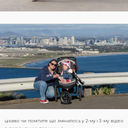
цікаво чи помітите що змінилось у 2-му і 3-му відео