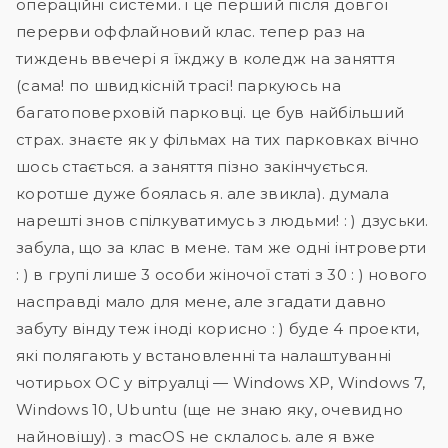
операційні системи. і це перший після довгої
перерви оффлайновий клас. тепер раз на
тиждень ввечері я їжджу в коледж на заняття
(сама! по швидкісній трасі! паркуюсь на
багатоповерховій парковці. це був найбільший
страх. знаєте як у фільмах на тих парковках вічно
шось стається. а заняття пізно закінчується.
коротше дуже боялась я. але звикла). думала
нарешті знов спілкуватимусь з людьми! : ) дзуськи.
забула, що за клас в мене. там же одні інтроверти
: ) в групі лише 3 особи жіночої статі з 30 : ) нового
насправді мало для мене, але згадати давно
забуту вінду теж іноді корисно : ) буде 4 проекти,
які полягають у встановленні та налаштуванні
чотирьох ОС у вітруалці — Windows XP, Windows 7,
Windows 10, Ubuntu (ще не знаю яку, очевидно
найновішу). з macOS не склалось. але я вже