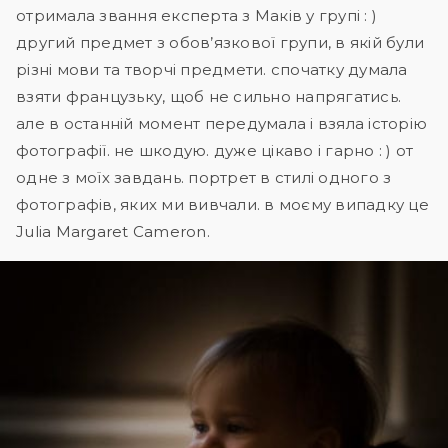
отримала звання експерта з Маків у групі : )
другий предмет з обов’язкової групи, в якій були
різні мови та творчі предмети. спочатку думала
взяти французьку, щоб не сильно напрягатись.
але в останній момент передумала і взяла історію
фотографії. не шкодую. дуже цікаво і гарно : ) от
одне з моїх завдань. портрет в стилі одного з
фотографів, яких ми вивчали. в моєму випадку це
Julia Margaret Cameron.