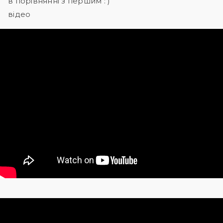
в порівнянні з першим : )
відео