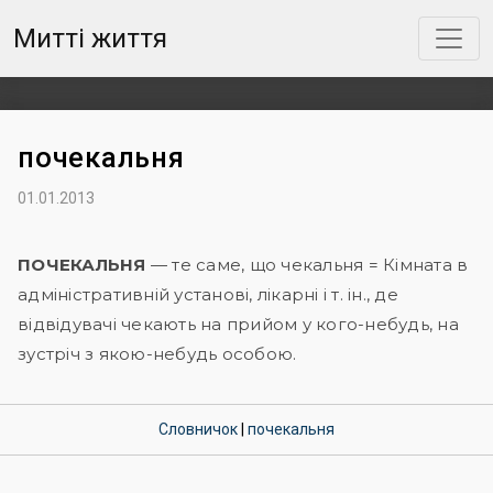
Митті життя
почекальня
01.01.2013
ПОЧЕКАЛЬНЯ
— те саме, що чекальня = Кімната в
адміністративній установі, лікарні і т. ін., де
відвідувачі чекають на прийом у кого-небудь, на
зустріч з якою-небудь особою.
Словничок
|
почекальня