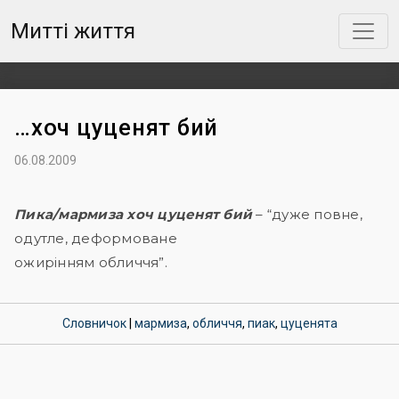
Митті життя
…хоч цуценят бий
06.08.2009
Пика/мармиза хоч цуценят бий
– “дуже повне,
одутле, деформоване
ожирінням обличчя”.
Словничок
|
мармиза
,
обличчя
,
пиак
,
цуценята