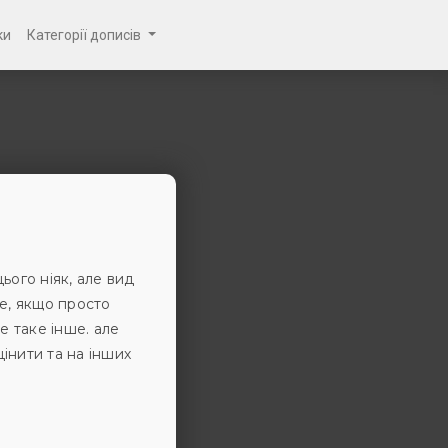
ки
Категорії дописів
ього ніяк, але вид
е, якщо просто
се таке інше. але
цінити та на інших