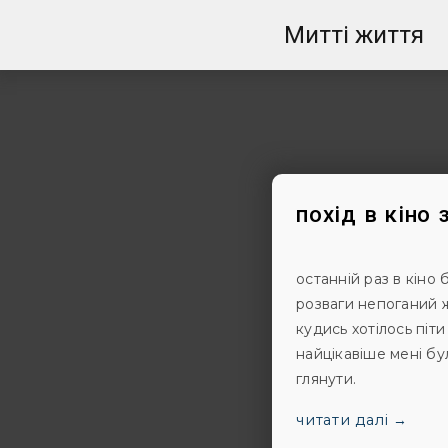
Митті життя
похід в кіно
останній раз в кіно 
розваги непоганий ж
кудись хотілось піти
найцікавіше мені бу
глянути.
читати далі →