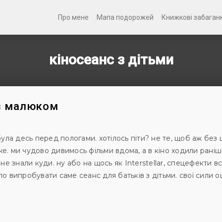
Про мене
Мапа подорожей
Книжкові забаган
кіносеанс з дітьми
 з малюком
була десь перед пологами. хотілось піти? не те, щоб аж без ц
е. ми чудово дивимось фільми вдома, а в кіно ходили раніш
 не знали куди. ну або на щось як Interstellar, спецефекти в
ло випробувати саме сеанс для батьків з дітьми. свої сили о