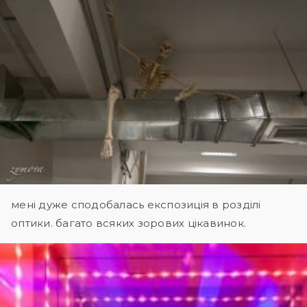
мені дуже сподобалась експозиція в розділі
оптики. багато всяких зорових цікавинок.