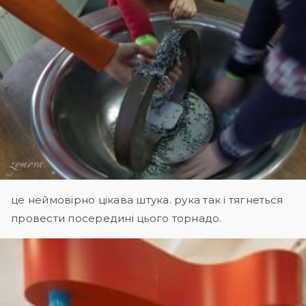
це неймовірно цікава штука. рука так і тягнеться
провести посередині цього торнадо.