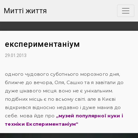
Митті життя
експериментаніум
29.01.2013
одного чудового суботнього морозного дня,
ближче до вечора, Оля, Сашко та я завітали до
дуже цікавого місця. воно не є унікальним.
подібних місць є по всьому світі. але в Києві
відкрився відносно недавно і дуже манив до
себе. мова йде про
„музей популярної нуки і
техніки Експериментаніум“