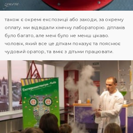
також є окремі експозиції або заходи, за окрему
оплату. ми відвідали хімічну лабораторію. дітлахів
було багато, але мені було не менш цікаво.
чоловік, який все це діткам показує та пояснює
чудовий оратор, та вміє з дітьми працювати.