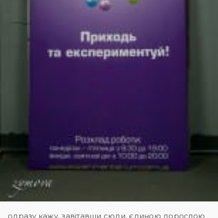
одразу кажу, завітавши сюди, єдиною дорослою