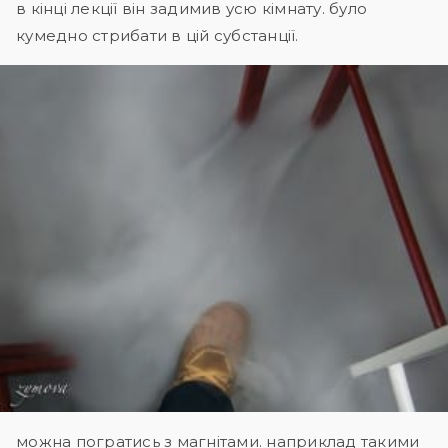
в кінці лекції він задимив усю кімнату. було
кумедно стрибати в цій субстанції.
можна погратись з магнітами. наприклад такими