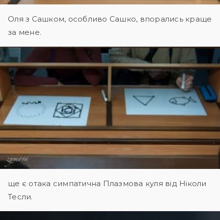
Оля з Сашком, особливо Сашко, впорались краще
за мене.
ще є отака симпатична Плазмова куля від Ніколи
Тесли.