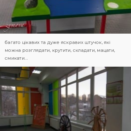
багато цікавих та дуже яскравих штучок, які
можна розглядати, крутити, складати, мацати,
смикати…