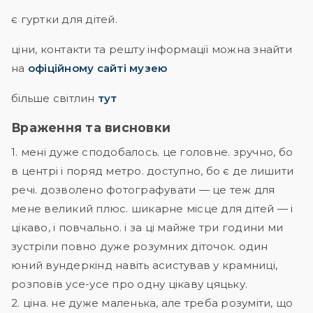
є гуртки для дітей.
ціни, контакти та решту інформації можна знайти
на
офіційному сайті музею
більше світлин
тут
Враження та висновки
1. мені дуже сподобалось. це головне. зручно, бо
в центрі і поряд метро. доступно, бо є де лишити
речі. дозволено фотографувати — це теж для
мене великий плюс. шикарне місце для дітей — і
цікаво, і повчально. і за ці майже три години ми
зустріли повно дуже розумних діточок. один
юний вундеркінд навіть асистував у крамниці,
розповів усе-усе про одну цікаву цяцьку.
2. ціна. не дуже маленька, але треба розуміти, що