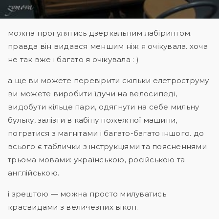
можна прогулятись дзеркальним лабіринтом.
правда він видався меншим ніж я очікувала. хоча
не так вже і багато я очікувала : )
а ще ви можете перевірити скільки елетроструму
ви можете виробити їдучи на велосипеді,
видобути кільце пари, одягнути на себе мильну
бульку, залізти в кабіну пожежної машини,
погратися з магнітами і багато-багато іншого. до
всього є таблички з інструкціями та поясненнями
трьома мовами: українською, російською та
англійською.
і зрештою — можна просто милуватись
краєвидами з величезних вікон.