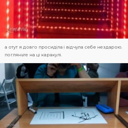
а отут я довго просиділа і відчула себе нездарою.
погляньте на ці каракулі.