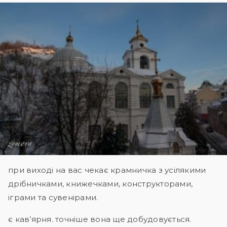
при виході на вас чекає крамничка з усілякими
дрібничками, книжечками, конструкторами,
іграми та сувенірами.
є кав’ярня. точніше вона ще добудовується.