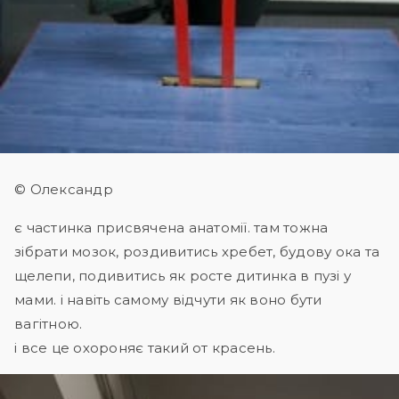
© Олександр
є частинка присвячена анатомії. там тожна
зібрати мозок, роздивитись хребет, будову ока та
щелепи, подивитись як росте дитинка в пузі у
мами. і навіть самому відчути як воно бути
вагітною.
і все це охороняє такий от красень.