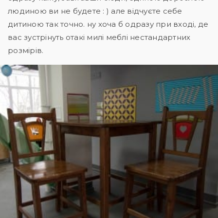
людиною ви не будете : ) але відчуєте себе
дитиною так точно. ну хоча б одразу при вході, де
вас зустрінуть отакі милі меблі нестандартних
розмірів.