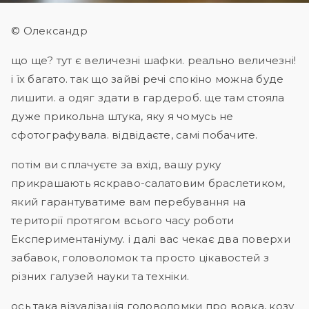
© Олександр
що ще? тут є величезні шафки. реально величезні!
і їх багато. так що зайві речі спокіно можна буде
лишити. а одяг здати в гардероб. ще там стояла
дуже прикольна штука, яку я чомусь не
сфотографувала. відвідаєте, самі побачите.
потім ви сплачуєте за вхід, вашу руку
прикрашають яскраво-салатовим браслетиком,
який гарантуватиме вам перебування на
території протягом всього часу роботи
Експериментаніуму. і далі вас чекає два поверхи
забавок, головоломок та просто цікавостей з
різних галузей науки та техніки.
ось така візуалізація головоломки про вовка, козу