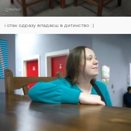
і отак одразу впадаєш в дитинство : )