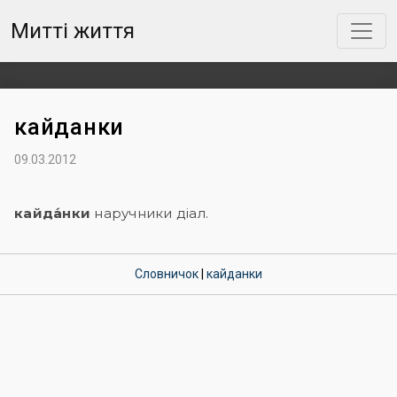
Митті життя
кайданки
09.03.2012
кайда́нки
наручники діал.
Словничок
|
кайданки