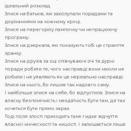
ідеальний розклад.
Злися на батьків, які заколупали порадами та
доріканнями на кожному кроці.
Злися на перегорілу лампочку чи непрацюючу
програму.
Злися на дзеркала, які показують тобі це страхіття
зранку.
Злися на друзів за оці співчуваючі очі та дурні
поради робити те, чого насправді вони ніколи не
робили і не уявляють як це нереально насправді.
Злися на нього, бо лишив так надовго саму.
І найбільше злися на себе, бо відпустила. Злися на
власну безпомічність і нездатність бути там, де так
хочеться бути прямо зараз.
Тоді після злості приходить таке гидке відчуття
власної нікчесності та ницості. І залишається лише