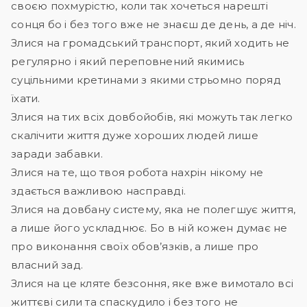
своєю похмурістю, коли так хочеться нарешті
сонця бо і без того вже не знаєш де день, а де ніч.
Злися на громадський транспорт, який ходить не
регулярно і який переповнений якимись
суцільними кретинами з якими стрьомно поряд
їхати.
Злися на тих всіх довбойобів, які можуть так легко
скалічити життя дуже хороших людей лише
заради забавки.
Злися на те, що твоя робота нахрін нікому не
здається важливою насправді.
Злися на довбану систему, яка не полегшує життя,
а лише його ускладнює. Бо в ній кожен думає не
про виконання своїх обов’язків, а лише про
власний зад.
Злися на це кляте безсоння, яке вже вимотало всі
життєві сили та спаскудило і без того не