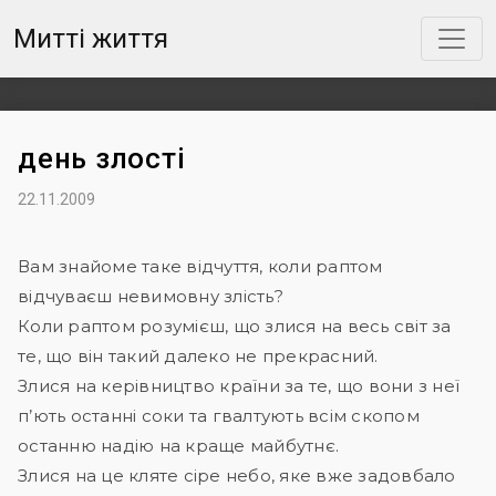
Митті життя
день злості
22.11.2009
Вам знайоме таке відчуття, коли раптом
відчуваєш невимовну злість?
Коли раптом розумієш, що злися на весь світ за
те, що він такий далеко не прекрасний.
Злися на керівництво країни за те, що вони з неї
п’ють останні соки та гвалтують всім скопом
останню надію на краще майбутнє.
Злися на це кляте сіре небо, яке вже задовбало