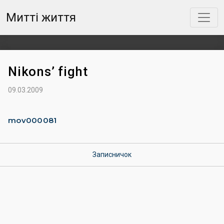
Митті життя
Nikons’ fight
09.03.2009
mov000081
Записничок