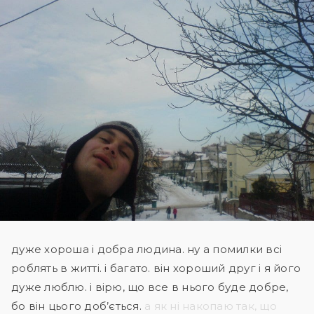
дуже хороша і добра людина. ну а помилки всі
роблять в житті. і багато. він хороший друг і я його
дуже люблю. і вірю, що все в нього буде добре,
бо він цього доб’ється.
а як ні накопаю так, що