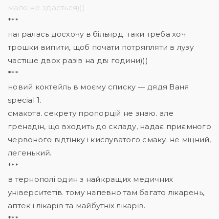
мало не здасться)))
***
награлась досхочу в більярд. таки треба хоч
трошки випити, щоб почати потряпляти в лузу
частіше двох разів на дві години)))
***
новий коктейль в моєму списку — дядя Ваня
special 1.
смакота. секрету пропорцій не знаю. але
гренадін, що входить до складу, надає приємного
червоного відтінку і кислуватого смаку. не міцний,
легенький.
***
в тернополі один з найкращих медичних
університетів. тому напевно там багато лікарень,
аптек і лікарів та майбутніх лікарів.
***