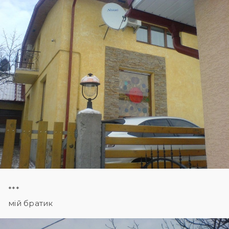
***
мій братик