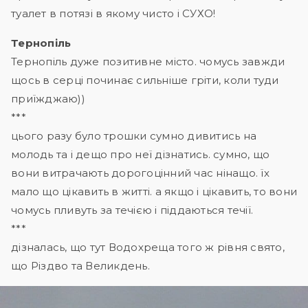
туалет в потязі в якому чисто і СУХО!
Тернопіль
Тернопіль дуже позитивне місто. чомусь завжди
щось в серці починає сильніше гріти, коли туди
приїжджаю))
***
цього разу було трошки сумно дивитись на
молодь та і дещо про неї дізнатись. сумно, що
вони витрачають дорогоцінний час нінащо. їх
мало що цікавить в житті. а якщо і цікавить, то вони
чомусь пливуть за течією і піддаються течії.
***
дізналась, що тут Водохреща того ж рівня свято,
що Різдво та Великдень.