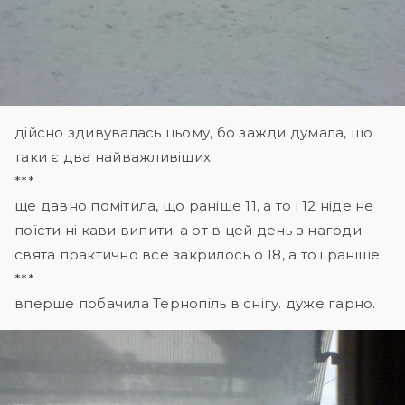
дійсно здивувалась цьому, бо зажди думала, що
таки є два найважливіших.
***
ще давно помітила, що раніше 11, а то і 12 ніде не
поїсти ні кави випити. а от в цей день з нагоди
свята практично все закрилось о 18, а то і раніше.
***
вперше побачила Тернопіль в снігу. дуже гарно.