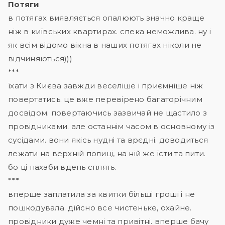
Потяги
в потягах виявляється опалюють значно краще
ніж в київських квартирах. спека неможлива. ну і
як всім відомо вікна в наших потягах ніколи не
відчиняються)))
***
їхати з Києва завжди веселіше і приємніше ніж
повертатись. це вже перевірено багаторічним
досвідом. повертаючись зазвичай не щастило з
провідниками. але останнім часом в основному із
сусідами. вони якісь нудні та врєдні. доводиться
лежати на верхній полиці, на ній же їсти та пити.
бо ці нахаби вдень сплять.
***
вперше заплатила за квитки більші гроші і не
пошкодувала. дійсно все чистеньке, охайне.
провідники дуже чемні та привітні. вперше бачу