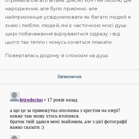
отримала багато вітань. дійсно хоч і не люблю дні
народження, але було приємно. але
найприємніше усвідомлювати як багато людей я
знаю і люблю. людей, які є часточкою моєї душі.
щирі побачажання відчуваються одразу. і від
цього так тепло і чомусь хочеться плакати.
Поверталась додому зі спокоєм на душі.
Записничок