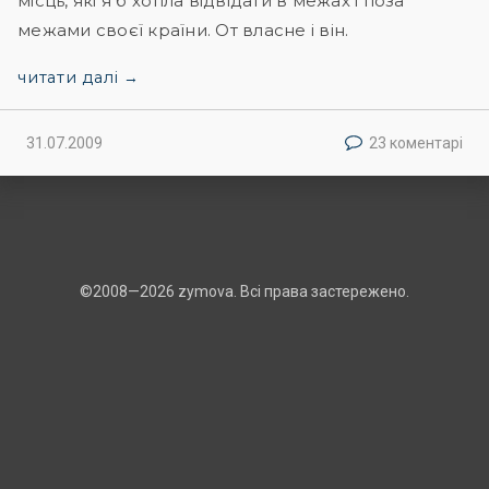
місць, які я б хотіла відвідати в межах і поза
межами своєї країни. От власне і він.
читати далі →
31.07.2009
23 коментарі
©2008—2026 zymova. Всі права застережено.